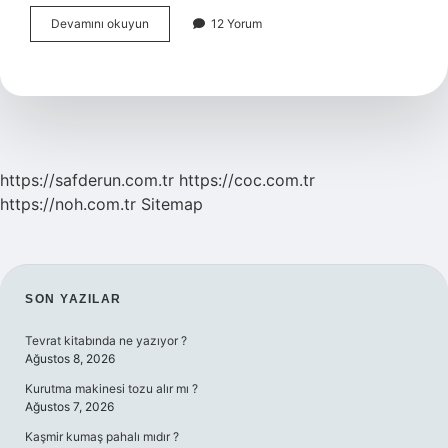
Iphone
Devamını okuyun
12 Yorum
Alarm
Kurma
Nasıl
Yapılır
https://safderun.com.tr
https://coc.com.tr
https://noh.com.tr
Sitemap
SIDEBAR
SON YAZILAR
Tevrat kitabında ne yazıyor ?
Ağustos 8, 2026
Kurutma makinesi tozu alır mı ?
Ağustos 7, 2026
Kaşmir kumaş pahalı mıdır ?