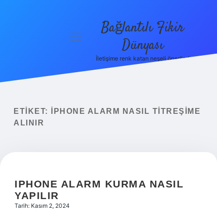
Bağlantılı Fikir
menüyü
Dünyası
aç
İletişime renk katan neşeli öneriler!
Anasayfa
Gizlilik
Politikası
ETIKET:
IPHONE ALARM NASIL TITREŞIME
Yasal Uyarı
ALINIR
Hakkımızda
IPHONE ALARM KURMA NASIL
YAPILIR
Tarih: Kasım 2, 2024