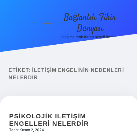
Bağlantılı Fikir
menüyü
Dünyası
aç
İletişime renk katan neşeli öneriler!
Anasayfa
Gizlilik
Politikası
ETIKET:
İLETIŞIM ENGELININ NEDENLERI
Yasal Uyarı
NELERDIR
Hakkımızda
PSIKOLOJIK ILETIŞIM
ENGELLERI NELERDIR
Tarih: Kasım 2, 2024