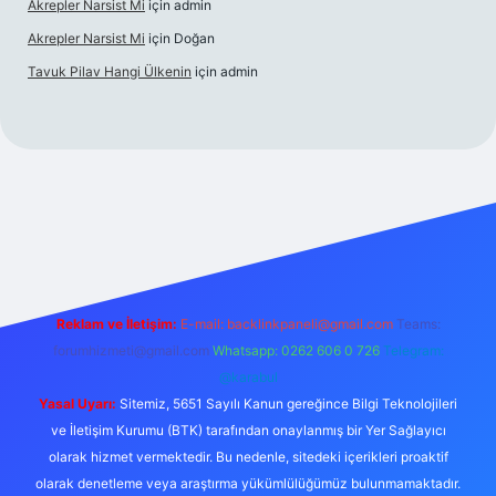
Akrepler Narsist Mi
için
admin
Akrepler Narsist Mi
için
Doğan
Tavuk Pilav Hangi Ülkenin
için
admin
net
Reklam ve İletişim:
E-mail:
backlinkpaneli@gmail.com
Teams:
forumhizmeti@gmail.com
Whatsapp: 0262 606 0 726
Telegram:
@karabul
Yasal Uyarı:
Sitemiz, 5651 Sayılı Kanun gereğince Bilgi Teknolojileri
ve İletişim Kurumu (BTK) tarafından onaylanmış bir Yer Sağlayıcı
olarak hizmet vermektedir. Bu nedenle, sitedeki içerikleri proaktif
olarak denetleme veya araştırma yükümlülüğümüz bulunmamaktadır.