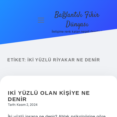
Bağlantılı Fikir
menüyü
Dünyası
aç
İletişime renk katan neşeli öneriler!
Anasayfa
Gizlilik
Politikası
ETIKET:
İKI YÜZLÜ RIYAKAR NE DENIR
Yasal Uyarı
Hakkımızda
IKI YÜZLÜ OLAN KIŞIYE NE
DENIR
Tarih: Kasım 2, 2024
İki yüzlü insana ne denir? Ahlak psikolojisine göre