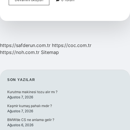
Yüzlü
Olan
Kişiye
Ne
Denir
https://safderun.com.tr
https://coc.com.tr
https://noh.com.tr
Sitemap
SIDEBAR
SON YAZILAR
Kurutma makinesi tozu alır mı ?
Ağustos 7, 2026
Kaşmir kumaş pahalı mıdır ?
Ağustos 7, 2026
BMW’de CS ne anlama gelir ?
Ağustos 6, 2026