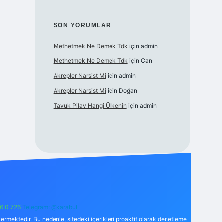
SON YORUMLAR
Methetmek Ne Demek Tdk
için
admin
Methetmek Ne Demek Tdk
için
Can
Akrepler Narsist Mi
için
admin
Akrepler Narsist Mi
için
Doğan
Tavuk Pilav Hangi Ülkenin
için
admin
6 0 726
Telegram: @karabul
ermektedir. Bu nedenle, sitedeki içerikleri proaktif olarak denetleme