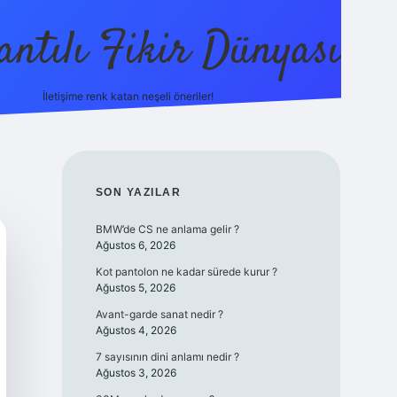
antılı Fikir Dünyası
İletişime renk katan neşeli öneriler!
ilbetgir.net
SIDEBAR
SON YAZILAR
BMW’de CS ne anlama gelir ?
Ağustos 6, 2026
Kot pantolon ne kadar sürede kurur ?
Ağustos 5, 2026
Avant-garde sanat nedir ?
Ağustos 4, 2026
7 sayısının dini anlamı nedir ?
Ağustos 3, 2026