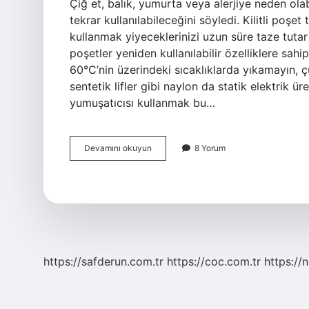
Çiğ et, balık, yumurta veya alerjiye neden ola
tekrar kullanılabileceğini söyledi. Kilitli poşet
kullanmak yiyeceklerinizi uzun süre taze tutar
poşetler yeniden kullanılabilir özelliklere sa
60°C’nin üzerindeki sıcaklıklarda yıkamayın, çü
sentetik lifler gibi naylon da statik elektrik ü
yumuşatıcısı kullanmak bu…
Kilitli
Devamını okuyun
8 Yorum
Poşet
Yıkanır
Mı
https://safderun.com.tr
https://coc.com.tr
https://