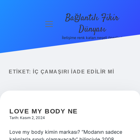
Bağlantılı Fikir
menüyü
Dünyası
aç
İletişime renk katan neşeli öneriler!
Anasayfa
Gizlilik
Politikası
ETIKET:
İÇ ÇAMAŞIRI IADE EDILIR MI
Yasal Uyarı
Hakkımızda
LOVE MY BODY NE
Tarih: Kasım 2, 2024
Love my body kimin markası? “Modanın sadece
kalıplarla sınırlı olamayacağı” bilinciyle 2008