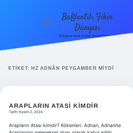
Bağlantılı Fikir
menüyü
Dünyası
aç
İletişime renk katan neşeli öneriler!
Anasayfa
Gizlilik
Politikası
ETIKET:
HZ ADNÂN PEYGAMBER MIYDI
Yasal Uyarı
Hakkımızda
ARAPLARIN ATASI KIMDIR
Tarih: Kasım 2, 2024
Arapların Atası kimdir? Kökenleri. Adnan, Adnanite
Araplarının geleneksel atası olarak kabul edilir.