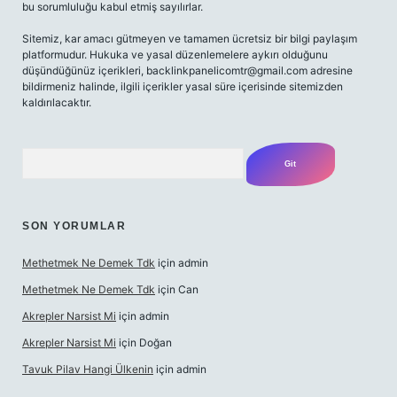
bu sorumluluğu kabul etmiş sayılırlar.
Sitemiz, kar amacı gütmeyen ve tamamen ücretsiz bir bilgi paylaşım
platformudur. Hukuka ve yasal düzenlemelere aykırı olduğunu
düşündüğünüz içerikleri,
backlinkpanelicomtr@gmail.com
adresine
bildirmeniz halinde, ilgili içerikler yasal süre içerisinde sitemizden
kaldırılacaktır.
Arama
SON YORUMLAR
Methetmek Ne Demek Tdk
için
admin
Methetmek Ne Demek Tdk
için
Can
Akrepler Narsist Mi
için
admin
Akrepler Narsist Mi
için
Doğan
Tavuk Pilav Hangi Ülkenin
için
admin