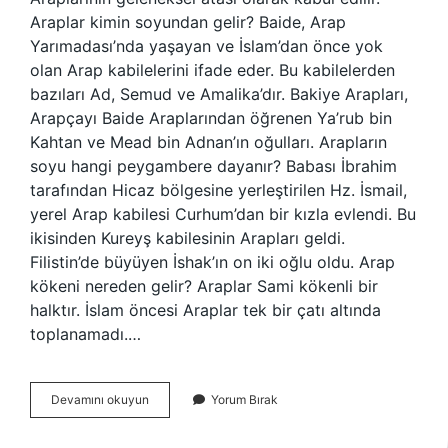
Araplar kimin soyundan gelir? Baide, Arap
Yarımadası’nda yaşayan ve İslam’dan önce yok
olan Arap kabilelerini ifade eder. Bu kabilelerden
bazıları Ad, Semud ve Amalika’dır. Bakiye Arapları,
Arapçayı Baide Araplarından öğrenen Ya’rub bin
Kahtan ve Mead bin Adnan’ın oğulları. Arapların
soyu hangi peygambere dayanır? Babası İbrahim
tarafından Hicaz bölgesine yerleştirilen Hz. İsmail,
yerel Arap kabilesi Curhum’dan bir kızla evlendi. Bu
ikisinden Kureyş kabilesinin Arapları geldi.
Filistin’de büyüyen İshak’ın on iki oğlu oldu. Arap
kökeni nereden gelir? Araplar Sami kökenli bir
halktır. İslam öncesi Araplar tek bir çatı altında
toplanamadı.…
Arapların
Devamını okuyun
Yorum Bırak
Atasi
Kimdir