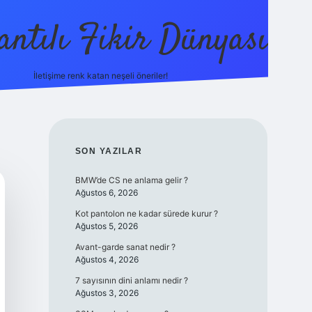
antılı Fikir Dünyası
İletişime renk katan neşeli öneriler!
ilbetgir.net
SIDEBAR
SON YAZILAR
BMW’de CS ne anlama gelir ?
Ağustos 6, 2026
Kot pantolon ne kadar sürede kurur ?
Ağustos 5, 2026
Avant-garde sanat nedir ?
Ağustos 4, 2026
7 sayısının dini anlamı nedir ?
Ağustos 3, 2026