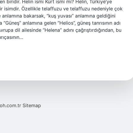
n biridir. Helin ismi Kürt ismi mi? Helin, Türkiye’ye
 isimdir. Özellikle telaffuzu ve telaffuzu nedeniyle çok
e anlamına bakarsak, “kuş yuvası” anlamına geldiğini
Güneş” anlamına gelen “Helios”, güneş tanrısının adı
upa dil ailesinde “Helena” adını çağrıştırdığından, bu
rıçasının…
noh.com.tr
Sitemap