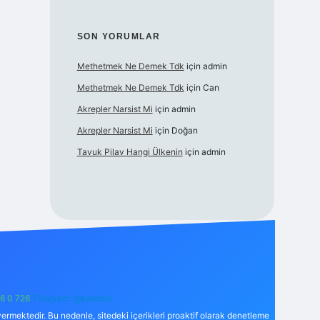
SON YORUMLAR
Methetmek Ne Demek Tdk
için
admin
Methetmek Ne Demek Tdk
için
Can
Akrepler Narsist Mi
için
admin
Akrepler Narsist Mi
için
Doğan
Tavuk Pilav Hangi Ülkenin
için
admin
6 0 726
Telegram: @karabul
ermektedir. Bu nedenle, sitedeki içerikleri proaktif olarak denetleme