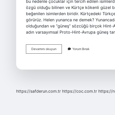
bu nedenle çocuklar için tercih edilen isimlerde
özgü olduğu bilinen ve Kürtçe kökenli güzel bir
beğenilen isimlerden biridir. Kürtçedeki Türkç
görürüz. Helen yunanca ne demek? Yunancada “
olduğundan ve “güneş” sözcüğü birçok Hint-Avr
adın varsayımsal Proto-Hint-Avrupa güneş tan
Helin
Devamını okuyun
Yorum Bırak
Yunan
Ismi
Mi
https://safderun.com.tr
https://coc.com.tr
https://