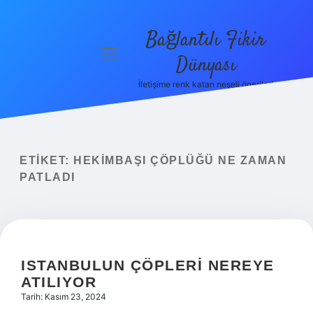
Bağlantılı Fikir
menüyü
Dünyası
aç
İletişime renk katan neşeli öneriler!
Anasayfa
Gizlilik
Politikası
ETIKET:
HEKIMBAŞI ÇÖPLÜĞÜ NE ZAMAN
Yasal Uyarı
PATLADI
Hakkımızda
ISTANBULUN ÇÖPLERI NEREYE
ATILIYOR
Tarih: Kasım 23, 2024