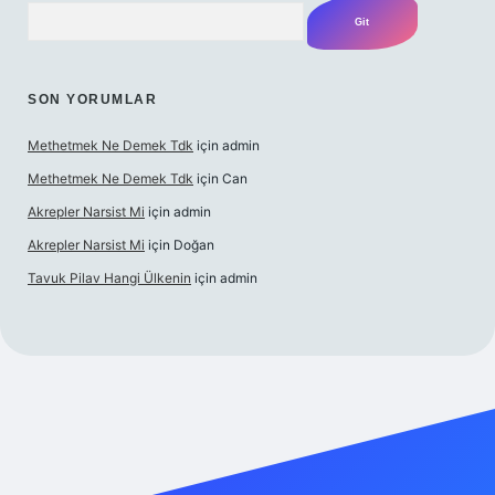
Arama
SON YORUMLAR
Methetmek Ne Demek Tdk
için
admin
Methetmek Ne Demek Tdk
için
Can
Akrepler Narsist Mi
için
admin
Akrepler Narsist Mi
için
Doğan
Tavuk Pilav Hangi Ülkenin
için
admin
net