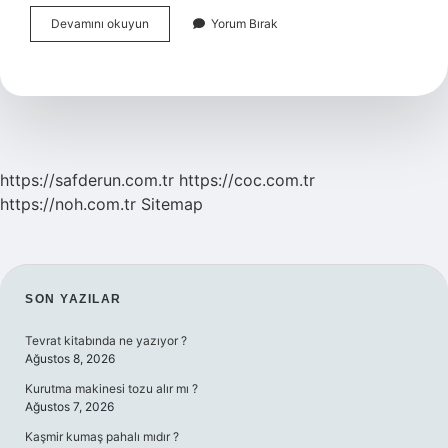
Istanbulun
Devamını okuyun
Yorum Bırak
Çöpleri
Nereye
Atılıyor
https://safderun.com.tr
https://coc.com.tr
https://noh.com.tr
Sitemap
SIDEBAR
SON YAZILAR
Tevrat kitabında ne yazıyor ?
Ağustos 8, 2026
Kurutma makinesi tozu alır mı ?
Ağustos 7, 2026
Kaşmir kumaş pahalı mıdır ?