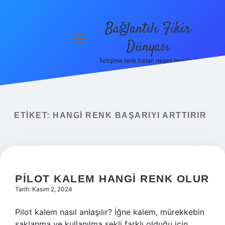
Bağlantılı Fikir
menüyü
Dünyası
aç
İletişime renk katan neşeli öneriler!
Anasayfa
Gizlilik
Politikası
ETIKET:
HANGI RENK BAŞARIYI ARTTIRIR
Yasal Uyarı
Hakkımızda
PILOT KALEM HANGI RENK OLUR
Tarih: Kasım 2, 2024
Pilot kalem nasıl anlaşılır? İğne kalem, mürekkebin
saklanma ve kullanılma şekli farklı olduğu için