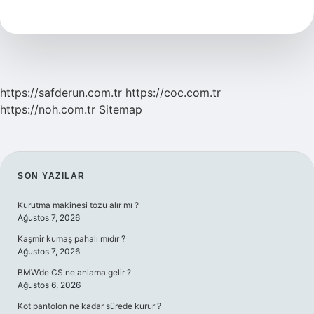
Hangi
Renk
Olur
https://safderun.com.tr
https://coc.com.tr
https://noh.com.tr
Sitemap
SIDEBAR
SON YAZILAR
Kurutma makinesi tozu alır mı ?
Ağustos 7, 2026
Kaşmir kumaş pahalı mıdır ?
Ağustos 7, 2026
BMW’de CS ne anlama gelir ?
Ağustos 6, 2026
Kot pantolon ne kadar sürede kurur ?