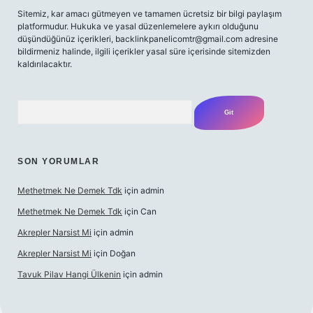
Sitemiz, kar amacı gütmeyen ve tamamen ücretsiz bir bilgi paylaşım
platformudur. Hukuka ve yasal düzenlemelere aykırı olduğunu
düşündüğünüz içerikleri,
backlinkpanelicomtr@gmail.com
adresine
bildirmeniz halinde, ilgili içerikler yasal süre içerisinde sitemizden
kaldırılacaktır.
Arama
SON YORUMLAR
Methetmek Ne Demek Tdk
için
admin
Methetmek Ne Demek Tdk
için
Can
Akrepler Narsist Mi
için
admin
Akrepler Narsist Mi
için
Doğan
Tavuk Pilav Hangi Ülkenin
için
admin