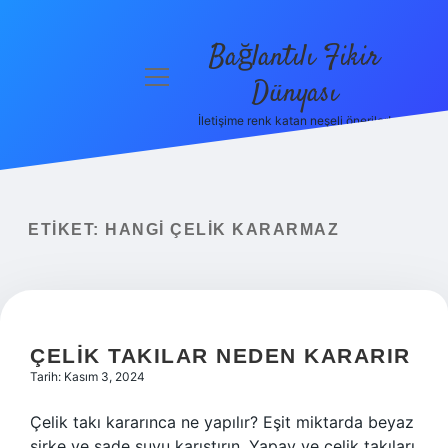
Bağlantılı Fikir
menüyü
Dünyası
aç
İletişime renk katan neşeli öneriler!
Anasayfa
Gizlilik
Politikası
ETIKET:
HANGI ÇELIK KARARMAZ
Yasal Uyarı
Hakkımızda
ÇELIK TAKILAR NEDEN KARARIR
Tarih: Kasım 3, 2024
Çelik takı kararınca ne yapılır? Eşit miktarda beyaz
sirke ve sade suyu karıştırın. Yapay ve çelik takıları