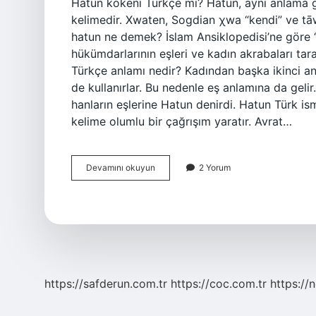
Hatun kökeni Türkçe mi? Hatun, aynı anlama 
kelimedir. Xwaten, Sogdian χwa “kendi” ve tāw 
hatun ne demek? İslam Ansiklopedisi’ne göre “
hükümdarlarının eşleri ve kadın akrabaları tar
Türkçe anlamı nedir? Kadından başka ikinci anl
de kullanırlar. Bu nedenle eş anlamına da geli
hanların eşlerine Hatun denirdi. Hatun Türk is
kelime olumlu bir çağrışım yaratır. Avrat…
Hatun
Devamını okuyun
2 Yorum
Kelimesi
Hangi
Dilden
Gelir
https://safderun.com.tr
https://coc.com.tr
https://