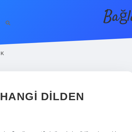
Bağl
EK
 HANGI DILDEN