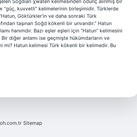
gelen Sogdian χwatēn kelimesinden ödünç alınmış bir
“güç, kuvvetli” kelimelerinin birleşimidir. Türklerde
Hatun, Göktürkler’in ve daha sonraki Türk
afından taşınan Soğd kökenli bir unvandır.” Hatun
amı hanımdır. Bazı eşler eşleri için “Hatun” kelimesini
r. Bir diğer anlamı ise geçmişte hükümdarların ve
mi mi? Hatun kelimesi Türk kökenli bir kelimedir. Bu
noh.com.tr
Sitemap