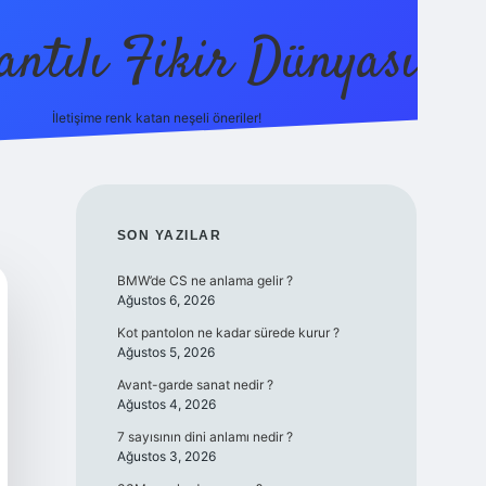
antılı Fikir Dünyası
İletişime renk katan neşeli öneriler!
ilbetgir.net
SIDEBAR
SON YAZILAR
BMW’de CS ne anlama gelir ?
Ağustos 6, 2026
Kot pantolon ne kadar sürede kurur ?
Ağustos 5, 2026
Avant-garde sanat nedir ?
Ağustos 4, 2026
7 sayısının dini anlamı nedir ?
Ağustos 3, 2026