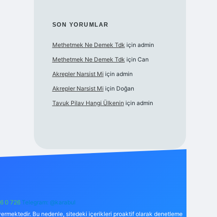
SON YORUMLAR
Methetmek Ne Demek Tdk
için
admin
Methetmek Ne Demek Tdk
için
Can
Akrepler Narsist Mi
için
admin
Akrepler Narsist Mi
için
Doğan
Tavuk Pilav Hangi Ülkenin
için
admin
6 0 726
Telegram: @karabul
ermektedir. Bu nedenle, sitedeki içerikleri proaktif olarak denetleme