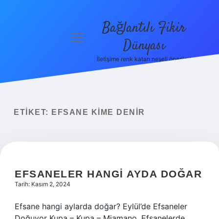
Bağlantılı Fikir
menüyü
Dünyası
aç
İletişime renk katan neşeli öneriler!
Anasayfa
Gizlilik
Politikası
ETIKET:
EFSANE KIME DENIR
Yasal Uyarı
Hakkımızda
EFSANELER HANGI AYDA DOĞAR
Tarih: Kasım 2, 2024
Efsane hangi aylarda doğar? Eylül’de Efsaneler
Doğuyor Kupa – Kupa – Miamano. Efsanelerde