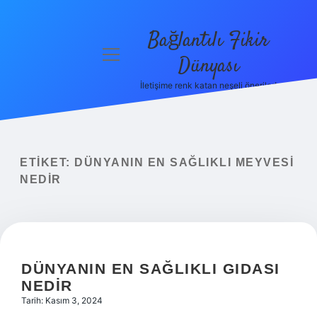
Bağlantılı Fikir
menüyü
Dünyası
aç
İletişime renk katan neşeli öneriler!
Anasayfa
Gizlilik
Politikası
ETIKET:
DÜNYANIN EN SAĞLIKLI MEYVESI
Yasal Uyarı
NEDIR
Hakkımızda
DÜNYANIN EN SAĞLIKLI GIDASI
NEDIR
Tarih: Kasım 3, 2024