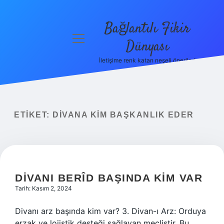
Bağlantılı Fikir
menüyü
Dünyası
aç
İletişime renk katan neşeli öneriler!
Anasayfa
Gizlilik
Politikası
ETIKET:
DIVANA KIM BAŞKANLIK EDER
Yasal Uyarı
Hakkımızda
DIVANI BERÎD BAŞINDA KIM VAR
Tarih: Kasım 2, 2024
Divanı arz başında kim var? 3. Divan-ı Arz: Orduya
erzak ve lojistik desteği sağlayan meclistir. Bu