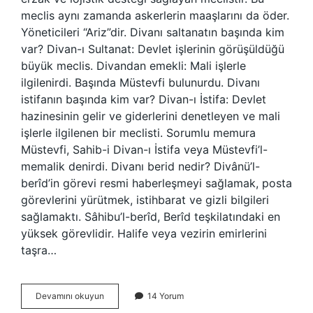
meclis aynı zamanda askerlerin maaşlarını da öder.
Yöneticileri “Ariz”dir. Divanı saltanatın başında kim
var? Divan-ı Sultanat: Devlet işlerinin görüşüldüğü
büyük meclis. Divandan emekli: Mali işlerle
ilgilenirdi. Başında Müstevfi bulunurdu. Divanı
istifanın başında kim var? Divan-ı İstifa: Devlet
hazinesinin gelir ve giderlerini denetleyen ve mali
işlerle ilgilenen bir meclisti. Sorumlu memura
Müstevfi, Sahib-i Divan-ı İstifa veya Müstevfi’l-
memalik denirdi. Divanı berid nedir? Divânü’l-
berîd’in görevi resmi haberleşmeyi sağlamak, posta
görevlerini yürütmek, istihbarat ve gizli bilgileri
sağlamaktı. Sâhibu’l-berîd, Berîd teşkilatındaki en
yüksek görevlidir. Halife veya vezirin emirlerini
taşra…
Divanı
Devamını okuyun
14 Yorum
Berîd