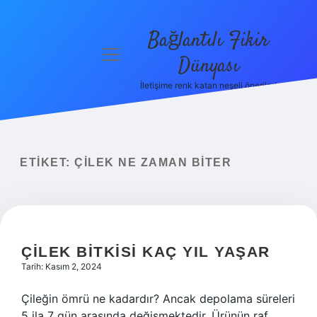
Bağlantılı Fikir
menüyü
Dünyası
aç
İletişime renk katan neşeli öneriler!
Anasayfa
Gizlilik
Politikası
ETIKET:
ÇILEK NE ZAMAN BITER
Yasal Uyarı
Hakkımızda
ÇILEK BITKISI KAÇ YIL YAŞAR
Tarih: Kasım 2, 2024
Çileğin ömrü ne kadardır? Ancak depolama süreleri
5 ila 7 gün arasında değişmektedir. Ürünün raf