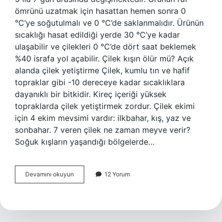
ömrünü uzatmak için hasattan hemen sonra 0
°C’ye soğutulmalı ve 0 °C’de saklanmalıdır. Ürünün
sıcaklığı hasat edildiği yerde 30 °C’ye kadar
ulaşabilir ve çilekleri 0 °C’de dört saat beklemek
%40 israfa yol açabilir. Çilek kışın ölür mü? Açık
alanda çilek yetiştirme Çilek, kumlu tın ve hafif
topraklar gibi -10 dereceye kadar sıcaklıklara
dayanıklı bir bitkidir. Kireç içeriği yüksek
topraklarda çilek yetiştirmek zordur. Çilek ekimi
için 4 ekim mevsimi vardır: ilkbahar, kış, yaz ve
sonbahar. 7 veren çilek ne zaman meyve verir?
Soğuk kışların yaşandığı bölgelerde…
Çilek
Devamını okuyun
12 Yorum
Bitkisi
Kaç
Yıl
Yaşar