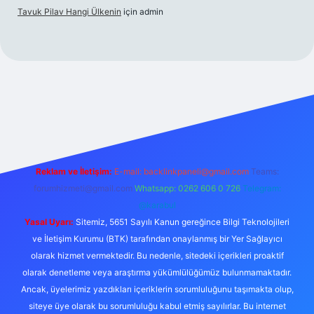
Tavuk Pilav Hangi Ülkenin
için
admin
.net
Reklam ve İletişim:
E-mail:
backlinkpaneli@gmail.com
Teams:
forumhizmeti@gmail.com
Whatsapp: 0262 606 0 726
Telegram:
@karabul
Yasal Uyarı:
Sitemiz, 5651 Sayılı Kanun gereğince Bilgi Teknolojileri
ve İletişim Kurumu (BTK) tarafından onaylanmış bir Yer Sağlayıcı
olarak hizmet vermektedir. Bu nedenle, sitedeki içerikleri proaktif
olarak denetleme veya araştırma yükümlülüğümüz bulunmamaktadır.
Ancak, üyelerimiz yazdıkları içeriklerin sorumluluğunu taşımakta olup,
siteye üye olarak bu sorumluluğu kabul etmiş sayılırlar. Bu internet