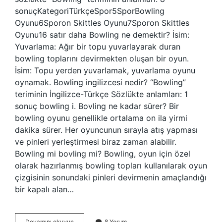
sonuçKategoriTürkçeSpor5SporBowling
Oyunu6Sporon Skittles Oyunu7Sporon Skittles
Oyunu16 satır daha Bowling ne demektir? İsim:
Yuvarlama: Ağır bir topu yuvarlayarak duran
bowling toplarını devirmekten oluşan bir oyun.
İsim: Topu yerden yuvarlamak, yuvarlama oyunu
oynamak. Bowling ingilizcesi nedir? “Bowling”
teriminin İngilizce-Türkçe Sözlükte anlamları: 1
sonuç bowling i. Bovling ne kadar sürer? Bir
bowling oyunu genellikle ortalama on ila yirmi
dakika sürer. Her oyuncunun sırayla atış yapması
ve pinleri yerleştirmesi biraz zaman alabilir.
Bowling mi bovling mi? Bowling, oyun için özel
olarak hazırlanmış bowling topları kullanılarak oyun
çizgisinin sonundaki pinleri devirmenin amaçlandığı
bir kapalı alan…
Bovling
Devamını okuyun
8 Yorum