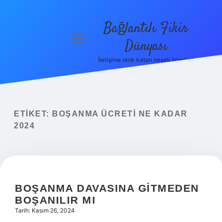
Bağlantılı Fikir
menüyü
Dünyası
aç
İletişime renk katan neşeli öneriler!
Anasayfa
Gizlilik
Politikası
ETIKET:
BOŞANMA ÜCRETI NE KADAR
Yasal Uyarı
2024
Hakkımızda
BOŞANMA DAVASINA GITMEDEN
BOŞANILIR MI
Tarih: Kasım 26, 2024