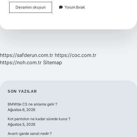
Boşanma
Devamını okuyun
Yorum Bırak
Davasına
Gitmeden
Boşanılır
Mı
https://safderun.com.tr
https://coc.com.tr
https://noh.com.tr
Sitemap
SIDEBAR
SON YAZILAR
BMW’de CS ne anlama gelir ?
Ağustos 6, 2026
Kot pantolon ne kadar sürede kurur ?
Ağustos 5, 2026
Avant-garde sanat nedir ?