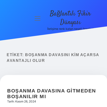
Bağlantılı Fikir
menüyü
Dünyası
aç
İletişime renk katan neşeli öneriler!
Anasayfa
Gizlilik
Politikası
ETIKET:
BOŞANMA DAVASINI KIM AÇARSA
Yasal Uyarı
AVANTAJLI OLUR
Hakkımızda
BOŞANMA DAVASINA GITMEDEN
BOŞANILIR MI
Tarih: Kasım 26, 2024