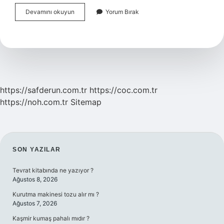
Boşanma
Devamını okuyun
Yorum Bırak
Davasına
Gitmeden
Boşanılır
Mı
https://safderun.com.tr
https://coc.com.tr
https://noh.com.tr
Sitemap
SIDEBAR
SON YAZILAR
Tevrat kitabında ne yazıyor ?
Ağustos 8, 2026
Kurutma makinesi tozu alır mı ?
Ağustos 7, 2026
Kaşmir kumaş pahalı mıdır ?