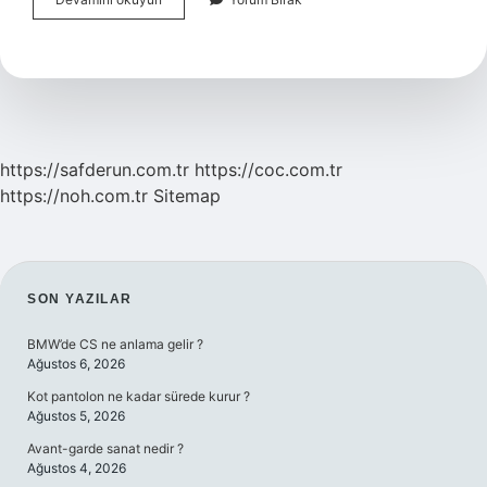
Kaplar
Nedir
Ne
Işe
Yarar
https://safderun.com.tr
https://coc.com.tr
https://noh.com.tr
Sitemap
SIDEBAR
SON YAZILAR
BMW’de CS ne anlama gelir ?
Ağustos 6, 2026
Kot pantolon ne kadar sürede kurur ?
Ağustos 5, 2026
Avant-garde sanat nedir ?
Ağustos 4, 2026