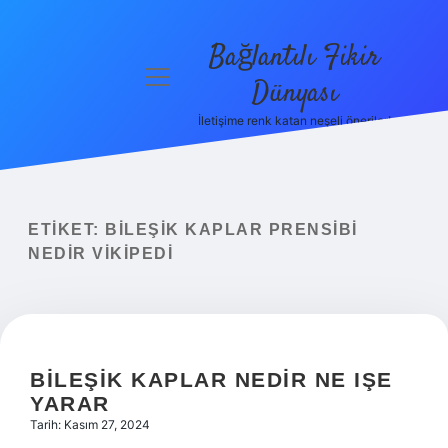
Bağlantılı Fikir
menüyü
Dünyası
aç
İletişime renk katan neşeli öneriler!
Anasayfa
Gizlilik
Politikası
ETIKET:
BILEŞIK KAPLAR PRENSIBI
Yasal Uyarı
NEDIR VIKIPEDI
Hakkımızda
BILEŞIK KAPLAR NEDIR NE IŞE
YARAR
Tarih: Kasım 27, 2024