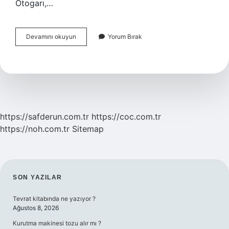
Otogarı,…
Bayrampaşa
Devamını okuyun
Yorum Bırak
Hangi
Otogara
Yakın
https://safderun.com.tr
https://coc.com.tr
https://noh.com.tr
Sitemap
SIDEBAR
SON YAZILAR
Tevrat kitabında ne yazıyor ?
Ağustos 8, 2026
Kurutma makinesi tozu alır mı ?