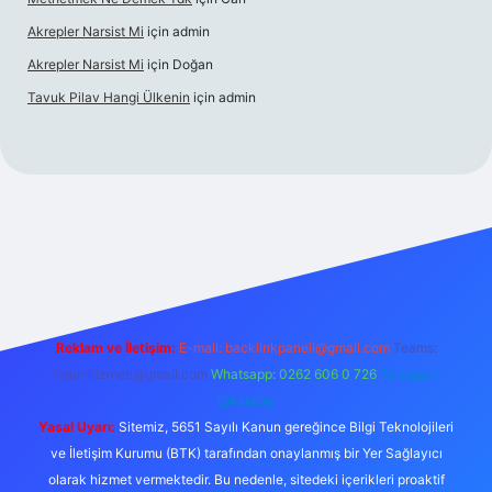
Akrepler Narsist Mi
için
admin
Akrepler Narsist Mi
için
Doğan
Tavuk Pilav Hangi Ülkenin
için
admin
net
Reklam ve İletişim:
E-mail:
backlinkpaneli@gmail.com
Teams:
forumhizmeti@gmail.com
Whatsapp: 0262 606 0 726
Telegram:
@karabul
Yasal Uyarı:
Sitemiz, 5651 Sayılı Kanun gereğince Bilgi Teknolojileri
ve İletişim Kurumu (BTK) tarafından onaylanmış bir Yer Sağlayıcı
olarak hizmet vermektedir. Bu nedenle, sitedeki içerikleri proaktif