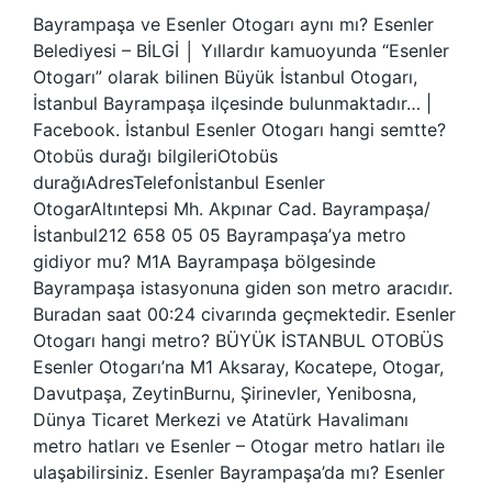
Bayrampaşa ve Esenler Otogarı aynı mı? Esenler
Belediyesi – BİLGİ │ Yıllardır kamuoyunda “Esenler
Otogarı” olarak bilinen Büyük İstanbul Otogarı,
İstanbul Bayrampaşa ilçesinde bulunmaktadır… |
Facebook. İstanbul Esenler Otogarı hangi semtte?
Otobüs durağı bilgileriOtobüs
durağıAdresTelefonİstanbul Esenler
OtogarAltıntepsi Mh. Akpınar Cad. Bayrampaşa/
İstanbul212 658 05 05 Bayrampaşa’ya metro
gidiyor mu? M1A Bayrampaşa bölgesinde
Bayrampaşa istasyonuna giden son metro aracıdır.
Buradan saat 00:24 civarında geçmektedir. Esenler
Otogarı hangi metro? BÜYÜK İSTANBUL OTOBÜS
Esenler Otogarı’na M1 Aksaray, Kocatepe, Otogar,
Davutpaşa, ZeytinBurnu, Şirinevler, Yenibosna,
Dünya Ticaret Merkezi ve Atatürk Havalimanı
metro hatları ve Esenler – Otogar metro hatları ile
ulaşabilirsiniz. Esenler Bayrampaşa’da mı? Esenler