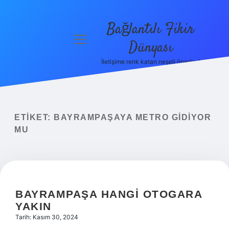
Bağlantılı Fikir
menüyü
Dünyası
aç
İletişime renk katan neşeli öneriler!
Anasayfa
Gizlilik
Politikası
ETIKET:
BAYRAMPAŞAYA METRO GIDIYOR
Yasal Uyarı
MU
Hakkımızda
BAYRAMPAŞA HANGI OTOGARA
YAKIN
Tarih: Kasım 30, 2024