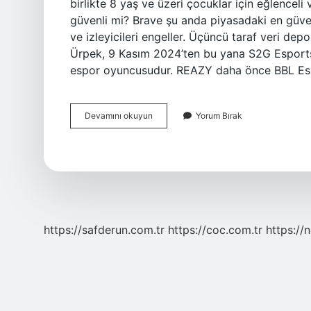
birlikte 8 yaş ve üzeri çocuklar için eğlenceli 
güvenli mi? Brave şu anda piyasadaki en güvenli 
ve izleyicileri engeller. Üçüncü taraf veri de
Ürpek, 9 Kasım 2024’ten bu yana S2G Espor
espor oyuncusudur. REAZY daha önce BBL Esp
Brave
Devamını okuyun
Yorum Bırak
Nereli
https://safderun.com.tr
https://coc.com.tr
https://