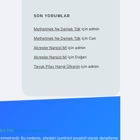
SON YORUMLAR
Methetmek Ne Demek Tdk
için
admin
Methetmek Ne Demek Tdk
için
Can
Akrepler Narsist Mi
için
admin
Akrepler Narsist Mi
için
Doğan
Tavuk Pilav Hangi Ülkenin
için
admin
6 0 726
Telegram: @karabul
ermektedir. Bu nedenle, sitedeki içerikleri proaktif olarak denetleme