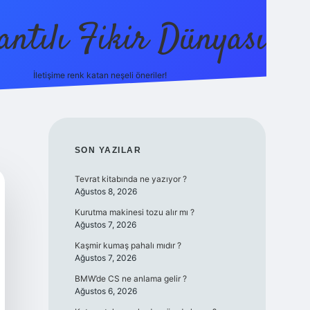
antılı Fikir Dünyası
İletişime renk katan neşeli öneriler!
ilbetgir.net
SIDEBAR
SON YAZILAR
Tevrat kitabında ne yazıyor ?
Ağustos 8, 2026
Kurutma makinesi tozu alır mı ?
Ağustos 7, 2026
Kaşmir kumaş pahalı mıdır ?
Ağustos 7, 2026
BMW’de CS ne anlama gelir ?
Ağustos 6, 2026