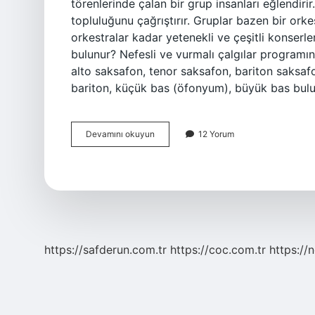
törenlerinde çalan bir grup insanları eğlendiri
topluluğunu çağrıştırır. Gruplar bazen bir orkes
orkestralar kadar yetenekli ve çeşitli konserle
bulunur? Nefesli ve vurmalı çalgılar programın
alto saksafon, tenor saksafon, bariton saksaf
bariton, küçük bas (öfonyum), büyük bas bulun
Bando
Devamını okuyun
12 Yorum
Takımında
Neler
Var
https://safderun.com.tr
https://coc.com.tr
https://