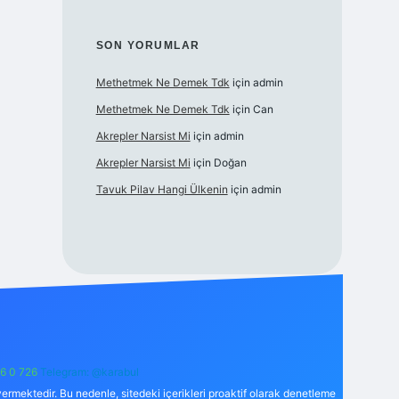
SON YORUMLAR
Methetmek Ne Demek Tdk
için
admin
Methetmek Ne Demek Tdk
için
Can
Akrepler Narsist Mi
için
admin
Akrepler Narsist Mi
için
Doğan
Tavuk Pilav Hangi Ülkenin
için
admin
6 0 726
Telegram: @karabul
ermektedir. Bu nedenle, sitedeki içerikleri proaktif olarak denetleme