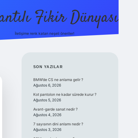
antılı Fikir Dünyası
İletişime renk katan neşeli öneriler!
ilbetgir.net
SIDEBAR
SON YAZILAR
BMW’de CS ne anlama gelir ?
Ağustos 6, 2026
Kot pantolon ne kadar sürede kurur ?
Ağustos 5, 2026
Avant-garde sanat nedir ?
Ağustos 4, 2026
7 sayısının dini anlamı nedir ?
Ağustos 3, 2026