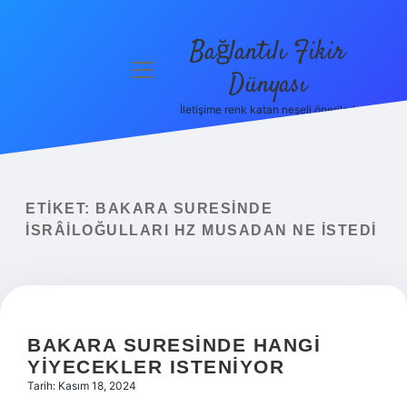
Bağlantılı Fikir
menüyü
Dünyası
aç
İletişime renk katan neşeli öneriler!
Anasayfa
Gizlilik
Politikası
ETIKET:
BAKARA SURESINDE
Yasal Uyarı
İSRÂILOĞULLARI HZ MUSADAN NE ISTEDI
Hakkımızda
BAKARA SURESINDE HANGI
YIYECEKLER ISTENIYOR
Tarih: Kasım 18, 2024