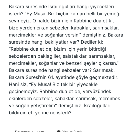
Bakara suresinde İsrailoğulları hangi yiyecekleri
istedi? “Ey Musa! Biz hiçbir zaman belli bir yemeği
sevmeyiz. O halde bizim için Rabbine dua et ki,
bize yerden çıkan sebzeler, kabaklar, sarımsaklar,
mercimekler ve soğanlar versin.” demiştiniz. Bakara
suresinde hangi bakliyatlar var? Dediler ki:
“Rabbine dua et de, bizim için yerin bitirdiği
sebzelerden baklagiller, salatalıklar, sarımsaklar,
mercimekler, soğanlar ve benzeri şeyler çıkarsın.”
Bakara suresinde hangi sebzeler var? Sarımsak,
Bakara Suresi’nin 61. ayetinde şöyle geçmektedir:
Hani siz, “Ey Musa! Biz tek bir yiyecekle
geçinemeyiz. Rabbine dua et de, yeryüzündeki
ekinlerden sebzeler, kabaklar, sarımsak, mercimek
ve soğan yetiştirelim” demiştiniz. İsrailoğulları
bıldırcın eti yerine ne istedi?…
Bakara
Devamını okuyun
Yorum Bırak