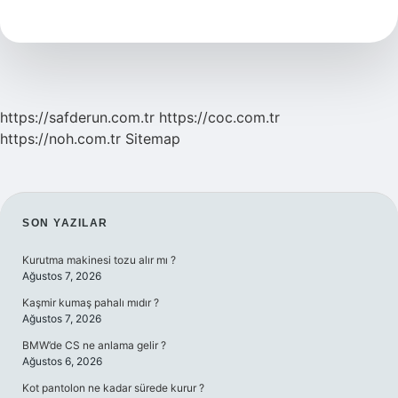
Ikinci
Üçüncü
Ne
Demek
https://safderun.com.tr
https://coc.com.tr
https://noh.com.tr
Sitemap
SIDEBAR
SON YAZILAR
Kurutma makinesi tozu alır mı ?
Ağustos 7, 2026
Kaşmir kumaş pahalı mıdır ?
Ağustos 7, 2026
BMW’de CS ne anlama gelir ?
Ağustos 6, 2026
Kot pantolon ne kadar sürede kurur ?