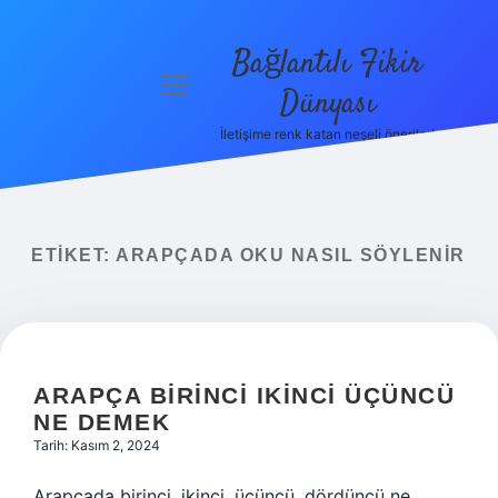
Bağlantılı Fikir
menüyü
Dünyası
aç
İletişime renk katan neşeli öneriler!
Anasayfa
Gizlilik
Politikası
ETIKET:
ARAPÇADA OKU NASIL SÖYLENIR
Yasal Uyarı
Hakkımızda
ARAPÇA BIRINCI IKINCI ÜÇÜNCÜ
NE DEMEK
Tarih: Kasım 2, 2024
Arapçada birinci, ikinci, üçüncü, dördüncü ne