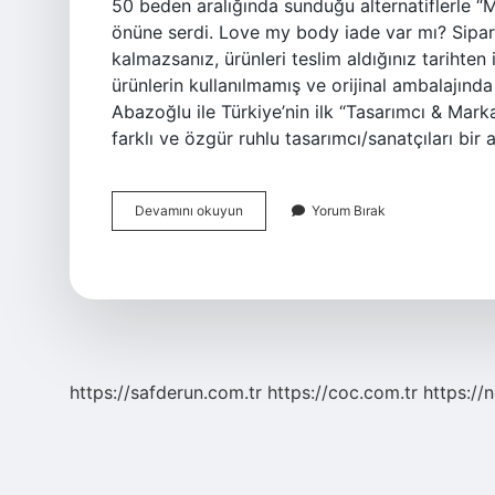
50 beden aralığında sunduğu alternatiflerle 
önüne serdi. Love my body iade var mı? Sipa
kalmazsanız, ürünleri teslim aldığınız tarihten
ürünlerin kullanılmamış ve orijinal ambalajınd
Abazoğlu ile Türkiye’nin ilk “Tasarımcı & Marka”
farklı ve özgür ruhlu tasarımcı/sanatçıları bir 
Love
Devamını okuyun
Yorum Bırak
My
Body
Ne
https://safderun.com.tr
https://coc.com.tr
https://