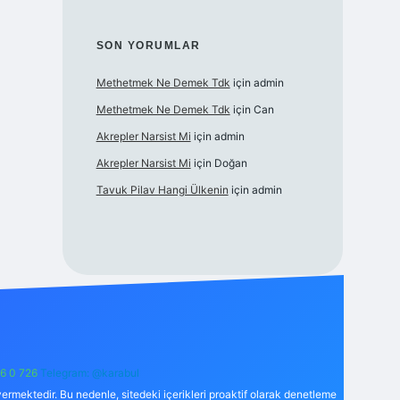
SON YORUMLAR
Methetmek Ne Demek Tdk
için
admin
Methetmek Ne Demek Tdk
için
Can
Akrepler Narsist Mi
için
admin
Akrepler Narsist Mi
için
Doğan
Tavuk Pilav Hangi Ülkenin
için
admin
6 0 726
Telegram: @karabul
ermektedir. Bu nedenle, sitedeki içerikleri proaktif olarak denetleme