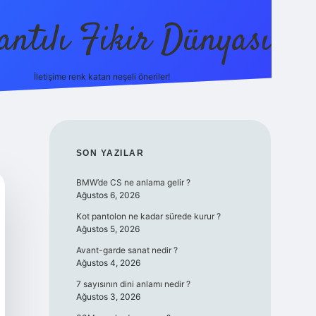
antılı Fikir Dünyası
İletişime renk katan neşeli öneriler!
ilbetgir.net
SIDEBAR
SON YAZILAR
BMW’de CS ne anlama gelir ?
Ağustos 6, 2026
Kot pantolon ne kadar sürede kurur ?
Ağustos 5, 2026
Avant-garde sanat nedir ?
Ağustos 4, 2026
7 sayısının dini anlamı nedir ?
Ağustos 3, 2026