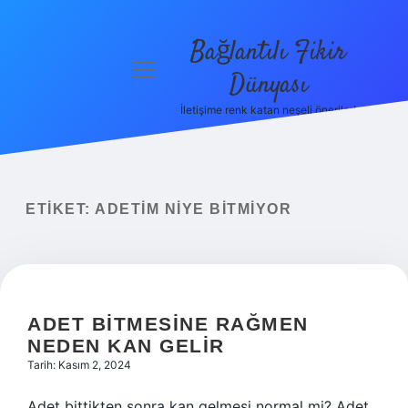
Bağlantılı Fikir
menüyü
Dünyası
aç
İletişime renk katan neşeli öneriler!
Anasayfa
Gizlilik
Politikası
ETIKET:
ADETIM NIYE BITMIYOR
Yasal Uyarı
Hakkımızda
ADET BITMESINE RAĞMEN
NEDEN KAN GELIR
Tarih: Kasım 2, 2024
Adet bittikten sonra kan gelmesi normal mi? Adet