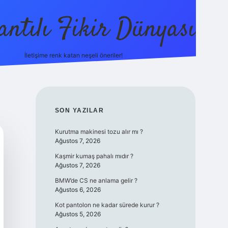
antılı Fikir Dünyası
İletişime renk katan neşeli öneriler!
ilbetgir.net
SIDEBAR
SON YAZILAR
Kurutma makinesi tozu alır mı ?
Ağustos 7, 2026
Kaşmir kumaş pahalı mıdır ?
Ağustos 7, 2026
BMW’de CS ne anlama gelir ?
Ağustos 6, 2026
Kot pantolon ne kadar sürede kurur ?
Ağustos 5, 2026