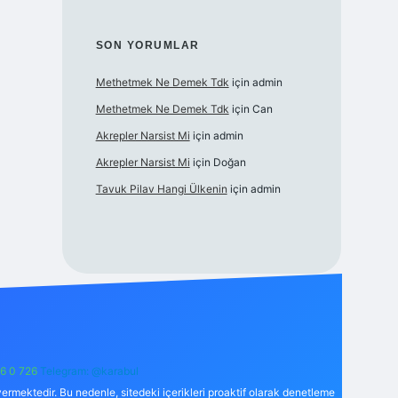
SON YORUMLAR
Methetmek Ne Demek Tdk
için
admin
Methetmek Ne Demek Tdk
için
Can
Akrepler Narsist Mi
için
admin
Akrepler Narsist Mi
için
Doğan
Tavuk Pilav Hangi Ülkenin
için
admin
6 0 726
Telegram: @karabul
ermektedir. Bu nedenle, sitedeki içerikleri proaktif olarak denetleme