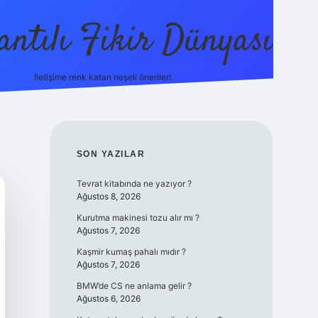
antılı Fikir Dünyası
İletişime renk katan neşeli öneriler!
ilbetgir.net
SIDEBAR
SON YAZILAR
Tevrat kitabında ne yazıyor ?
Ağustos 8, 2026
Kurutma makinesi tozu alır mı ?
Ağustos 7, 2026
Kaşmir kumaş pahalı mıdır ?
Ağustos 7, 2026
BMW’de CS ne anlama gelir ?
Ağustos 6, 2026