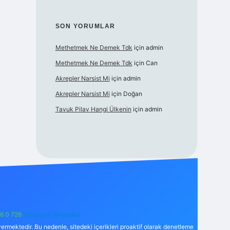
SON YORUMLAR
Methetmek Ne Demek Tdk
için
admin
Methetmek Ne Demek Tdk
için
Can
Akrepler Narsist Mi
için
admin
Akrepler Narsist Mi
için
Doğan
Tavuk Pilav Hangi Ülkenin
için
admin
6 0 726
Telegram: @karabul
ermektedir. Bu nedenle, sitedeki içerikleri proaktif olarak denetleme