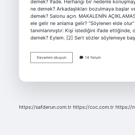
demek? İfade. Herhangi bir nedenle konuşmaya
ne demek? Arkadaşlıkları bozulmaya başlar ve 
demek? Salonu açın. MAKALENİN AÇIKLAMASI: 
ele gelir ne anlama gelir? “Söylenen elde olur
tanımlanmıştır: Kişi istediğini ifade ettiğinde
demek? Eylem. [2] Sert sözler söylemeye ba
Dile
Devamını okuyun
14 Yorum
Açılmak
Ne
Demek
https://safderun.com.tr
https://coc.com.tr
https://