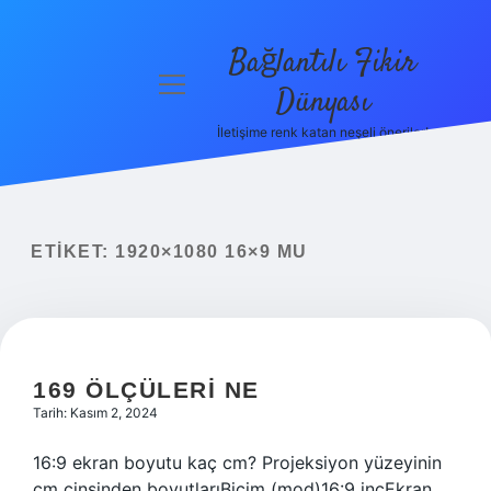
Bağlantılı Fikir
menüyü
Dünyası
aç
İletişime renk katan neşeli öneriler!
Anasayfa
Gizlilik
Politikası
ETIKET:
1920×1080 16×9 MU
Yasal Uyarı
Hakkımızda
169 ÖLÇÜLERI NE
Tarih: Kasım 2, 2024
16:9 ekran boyutu kaç cm? Projeksiyon yüzeyinin
cm cinsinden boyutlarıBiçim (mod)16:9 inçEkran