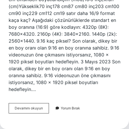
(cm)Yükseklik70 inç178 cm87 cm80 inç203 cm100
cm90 inç229 cm112 cm19 satır daha 16/9 format
kaça kaç? Aşağıdaki çözünürlüklerde standart en
boy oranına (16:9) göre kodlayın: 4320p (8K):
7680×4320. 2160p (4K): 3840×2160. 1440p (2k):
2560×1440. 9.16 kaç piksel? Son olarak, dikey bir
en boy oranı olan 9:16 en boy oranına sahibiz. 9:16
videonuzun öne çıkmasını istiyorsanız, 1080 x
1920 piksel boyutları hedefleyin. 3 Mayıs 2023 Son
olarak, dikey bir en boy oranı olan 9:16 en boy
oranına sahibiz. 9:16 videonuzun öne çıkmasını
istiyorsanız, 1080 x 1920 piksel boyutları
hedefleyin.…
169
Devamını okuyun
Yorum Bırak
Ölçüleri
Ne