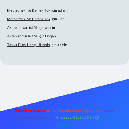
Methetmek Ne Demek Tdk
için
admin
Methetmek Ne Demek Tdk
için
Can
Akrepler Narsist Mi
için
admin
Akrepler Narsist Mi
için
Doğan
Tavuk Pilav Hangi Ülkenin
için
admin
et
Reklam ve İletişim:
E-mail:
backlinkpaneli@gmail.com
Teams:
forumhizmeti@gmail.com
Whatsapp: 0262 606 0 726
Telegram:
@karabul