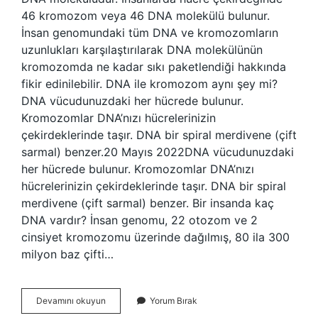
46 kromozom veya 46 DNA molekülü bulunur.
İnsan genomundaki tüm DNA ve kromozomların
uzunlukları karşılaştırılarak DNA molekülünün
kromozomda ne kadar sıkı paketlendiği hakkında
fikir edinilebilir. DNA ile kromozom aynı şey mi?
DNA vücudunuzdaki her hücrede bulunur.
Kromozomlar DNA’nızı hücrelerinizin
çekirdeklerinde taşır. DNA bir spiral merdivene (çift
sarmal) benzer.20 Mayıs 2022DNA vücudunuzdaki
her hücrede bulunur. Kromozomlar DNA’nızı
hücrelerinizin çekirdeklerinde taşır. DNA bir spiral
merdivene (çift sarmal) benzer. Bir insanda kaç
DNA vardır? İnsan genomu, 22 otozom ve 2
cinsiyet kromozomu üzerinde dağılmış, 80 ila 300
milyon baz çifti…
1
Devamını okuyun
Yorum Bırak
Dna