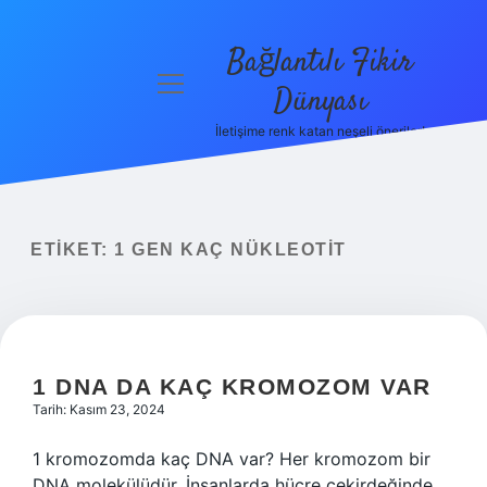
Bağlantılı Fikir
menüyü
Dünyası
aç
İletişime renk katan neşeli öneriler!
Anasayfa
Gizlilik
Politikası
ETIKET:
1 GEN KAÇ NÜKLEOTIT
Yasal Uyarı
Hakkımızda
1 DNA DA KAÇ KROMOZOM VAR
Tarih: Kasım 23, 2024
1 kromozomda kaç DNA var? Her kromozom bir
DNA molekülüdür. İnsanlarda hücre çekirdeğinde