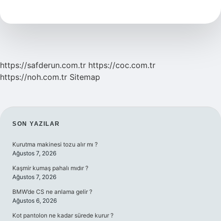
Da
Kaç
Kromozom
Var
https://safderun.com.tr
https://coc.com.tr
https://noh.com.tr
Sitemap
SIDEBAR
SON YAZILAR
Kurutma makinesi tozu alır mı ?
Ağustos 7, 2026
Kaşmir kumaş pahalı mıdır ?
Ağustos 7, 2026
BMW’de CS ne anlama gelir ?
Ağustos 6, 2026
Kot pantolon ne kadar sürede kurur ?