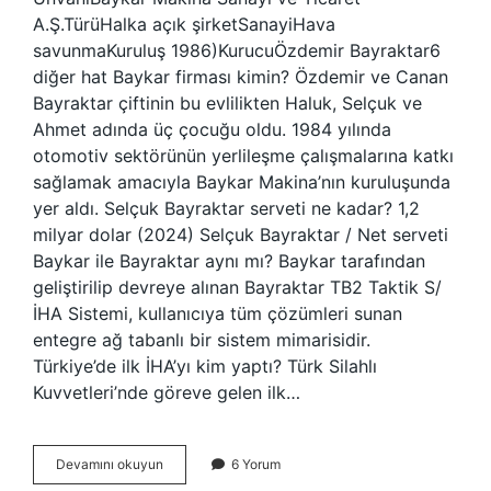
A.Ş.TürüHalka açık şirketSanayiHava
savunmaKuruluş 1986)KurucuÖzdemir Bayraktar6
diğer hat Baykar firması kimin? Özdemir ve Canan
Bayraktar çiftinin bu evlilikten Haluk, Selçuk ve
Ahmet adında üç çocuğu oldu. 1984 yılında
otomotiv sektörünün yerlileşme çalışmalarına katkı
sağlamak amacıyla Baykar Makina’nın kuruluşunda
yer aldı. Selçuk Bayraktar serveti ne kadar? 1,2
milyar dolar (2024) Selçuk Bayraktar / Net serveti
Baykar ile Bayraktar aynı mı? Baykar tarafından
geliştirilip devreye alınan Bayraktar TB2 Taktik S/
İHA Sistemi, kullanıcıya tüm çözümleri sunan
entegre ağ tabanlı bir sistem mimarisidir.
Türkiye’de ilk İHA’yı kim yaptı? Türk Silahlı
Kuvvetleri’nde göreve gelen ilk…
Bayraktar
Devamını okuyun
6 Yorum
Kim