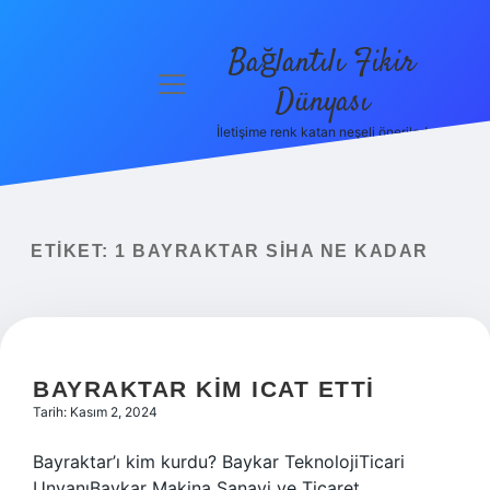
Bağlantılı Fikir
menüyü
Dünyası
aç
İletişime renk katan neşeli öneriler!
Anasayfa
Gizlilik
Politikası
ETIKET:
1 BAYRAKTAR SİHA NE KADAR
Yasal Uyarı
Hakkımızda
BAYRAKTAR KIM ICAT ETTI
Tarih: Kasım 2, 2024
Bayraktar’ı kim kurdu? Baykar TeknolojiTicari
UnvanıBaykar Makina Sanayi ve Ticaret