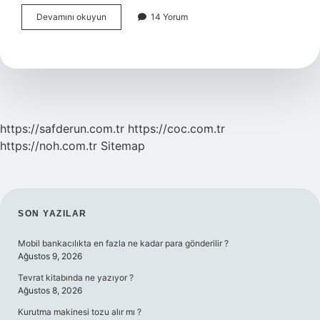
Yıldırım
Devamını okuyun
14 Yorum
Beyazıt
Neden
Yıldırım
Ünvanı
Verilmiştir
https://safderun.com.tr
https://coc.com.tr
https://noh.com.tr
Sitemap
SIDEBAR
SON YAZILAR
Mobil bankacılıkta en fazla ne kadar para gönderilir ?
Ağustos 9, 2026
Tevrat kitabında ne yazıyor ?
Ağustos 8, 2026
Kurutma makinesi tozu alır mı ?