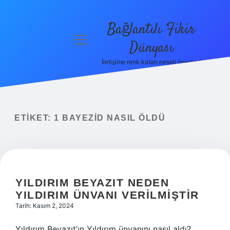
Bağlantılı Fikir
menüyü
Dünyası
aç
İletişime renk katan neşeli öneriler!
Anasayfa
Gizlilik
Politikası
ETIKET:
1 BAYEZID NASIL ÖLDÜ
Yasal Uyarı
Hakkımızda
YILDIRIM BEYAZIT NEDEN
YILDIRIM ÜNVANI VERILMIŞTIR
Tarih: Kasım 2, 2024
Yıldırım Beyazıt’ın Yıldırım ünvanını nasıl aldı?